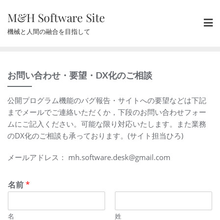
Skip
M&H Software Site
to
content
機械と人間の融合を目指して
お問い合わせ・要望・DX化のご相談
公開プログラム機能のバグ報告・サイトへの要望などは下記
までメールでご連絡いただくか，下段のお問い合わせフォー
ムにご記入ください。可能な限り対応いたします。また業務
のDX化のご相談も承っております。(サイト担当ひろ)
メールアドレス： mh.software.desk@gmail.com
名前
*
名
姓